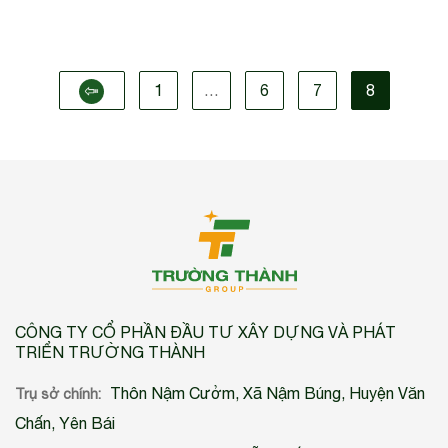
1
…
6
7
8
CÔNG TY CỔ PHẦN ĐẦU TƯ XÂY DỰNG VÀ PHÁT
TRIỂN TRƯỜNG THÀNH
Thôn Nậm Cưởm, Xã Nậm Búng, Huyện Văn
Trụ sở chính:
Chấn, Yên Bái