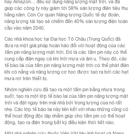
hay Amazon… đều sử dụng năng lượng mặt trời, và đã
giúp các công ty này giảm tới 58% sản lượng điện tiêu thụ
hằng năm. Còn Cơ quan Năng lượng Quốc tế dự đoán,
năng lượng tái tạo sẽ chiếm đến 40% sản lượng điện toàn
cầu vào năm 2040.
Các nhà khoa học tại Đại học Tô Châu (Trung Quốc) đã
đưa ra một giải pháp hoàn hảo đối với hoạt động của các
tấm pin năng lượng mặt trời. Đó là các tấm pin này có thể
cung cấp điện ngay cả khi trời mưa và âm u. Theo đó, các
tế bào lai của tấm pin năng lượng mặt trời có thể phát điện
khi có nắng và năng lượng cơ học được tạo ra bởi các hạt
mưa rơi trên thiết bị.
Nhóm nghiên cứu đã tạo ra một tấm pin bằng nhựa trong
suốt, tạo ra một lớp tế bào lai của tấm pin năng lượng mặt
trời và đặt ngay trên mái nhà bởi trọng lượng của nó rất
nhẹ. Các lớp tế bào lai này liên kết với nhau những cũng có
thể hoạt động độc lập nhằm giúp cho tấm pin có thể hoạt
động, tạo ra điện trong bất kỳ điều kiện thời tiết nào.
Một nhà nghiên cứu thuộc Viện Vật liệu linh hoạt và Nano