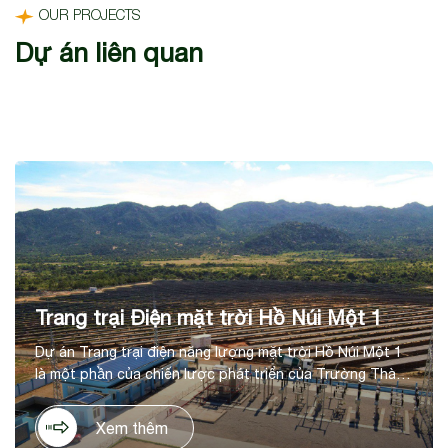
OUR PROJECTS
Dự án liên quan
Trang trại Điện mặt trời Hồ Núi Một 1
Dự án Trang trại điện năng lượng mặt trời Hồ Núi Một 1
là một phần của chiến lược phát triển của Trường Thành
trong lĩnh vực năng lượng tái tạo, tại huyện Thuận Nam,
tỉnh Ninh Thuận. Dự án có tổng mức đầu tư là 1.036 tỷ
Xem thêm
đồng, trên diện tích 60ha, với công suất thiết kế 50 MWp,