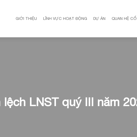
GIỚI THIỆU
LĨNH VỰC HOẠT ĐỘNG
DỰ ÁN
QUAN HỆ CỔ
h lệch LNST quý III năm 2