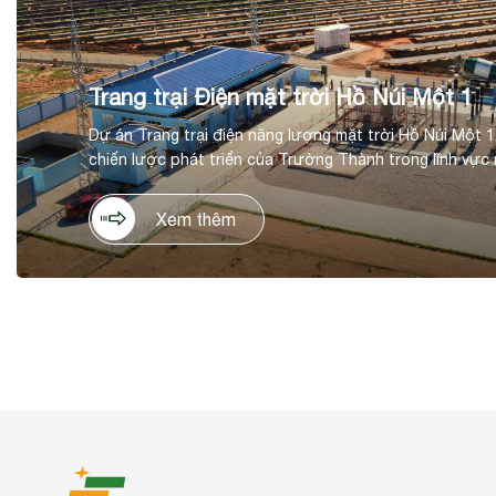
Trang trại Điện mặt trời Hồ Núi Một 1
Dự án Trang trại điện năng lượng mặt trời Hồ Núi Một 1
chiến lược phát triển của Trường Thành trong lĩnh vực 
tại huyện Thuận Nam, tỉnh Ninh Thuận. Dự án có tổng m
đồng, trên diện tích 60ha, với công suất thiết kế 50 M
Xem thêm
dự kiến hằng năm 90 KWh/năm.