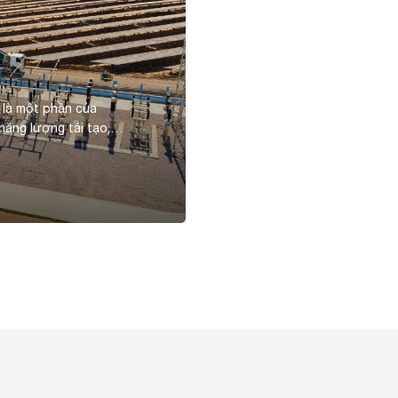
 là một phần của
năng lượng tái tạo,
ức đầu tư là 1.036 tỷ
Wp, cho sản lượng điện