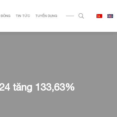
 ĐÔNG
TIN TỨC
TUYỂN DỤNG
024 tăng 133,63%