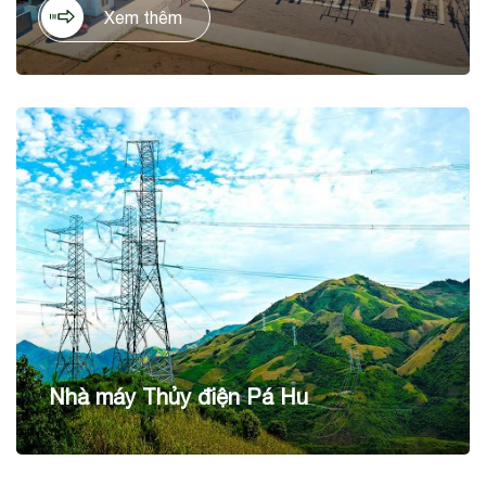
tỉnh Ninh Thuận. Dự án có tổng mức đầu tư là 1.036 tỷ
Xem thêm
đồng, trên diện tích 60ha, với công suất thiết kế 50 MWp,
cho sản lượng điện dự kiến hằng năm 90 KWh/năm.
Nhà máy Thủy điện Pá Hu