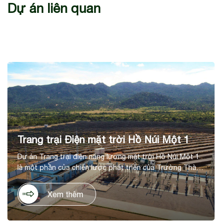
Dự án liên quan
Trang trại Điện mặt trời Hồ Núi Một 1
Dự án Trang trại điện năng lượng mặt trời Hồ Núi Một 1
là một phần của chiến lược phát triển của Trường Thành
trong lĩnh vực năng lượng tái tạo, tại huyện Thuận Nam,
tỉnh Ninh Thuận. Dự án có tổng mức đầu tư là 1.036 tỷ
Xem thêm
đồng, trên diện tích 60ha, với công suất thiết kế 50 MWp,
cho sản lượng điện dự kiến hằng năm 90 KWh/năm.