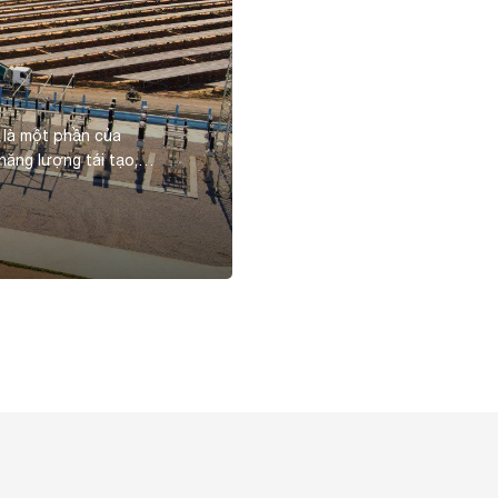
 là một phần của
năng lượng tái tạo,
ức đầu tư là 1.036 tỷ
Wp, cho sản lượng điện