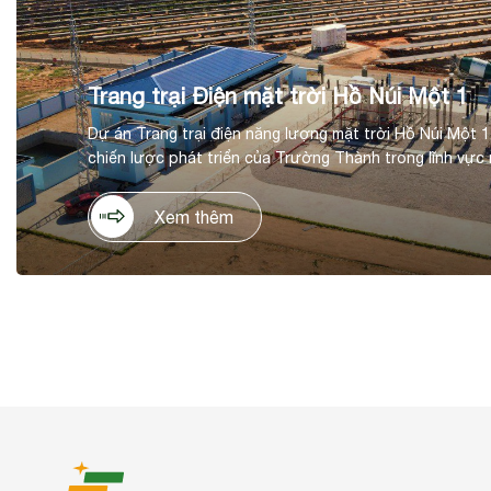
Trang trại Điện mặt trời Hồ Núi Một 1
Dự án Trang trại điện năng lượng mặt trời Hồ Núi Một 1
chiến lược phát triển của Trường Thành trong lĩnh vực 
tại huyện Thuận Nam, tỉnh Ninh Thuận. Dự án có tổng m
đồng, trên diện tích 60ha, với công suất thiết kế 50 M
Xem thêm
dự kiến hằng năm 90 KWh/năm.