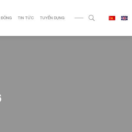
 ĐÔNG
TIN TỨC
TUYỂN DỤNG
6