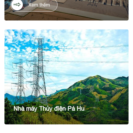
tỉnh Ninh Thuận. Dự án có tổng mức đầu tư là 1.036 tỷ
Xem thêm
đồng, trên diện tích 60ha, với công suất thiết kế 50 MWp,
cho sản lượng điện dự kiến hằng năm 90 KWh/năm.
Nhà máy Thủy điện Pá Hu