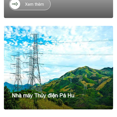
tỉnh Ninh Thuận. Dự án có tổng mức đầu tư là 1.036 tỷ
Xem thêm
đồng, trên diện tích 60ha, với công suất thiết kế 50 MWp,
cho sản lượng điện dự kiến hằng năm 90 KWh/năm.
Nhà máy Thủy điện Pá Hu