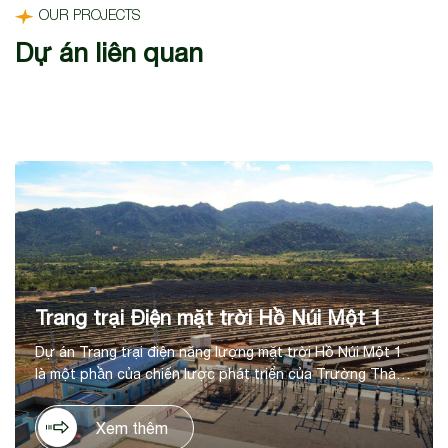
OUR PROJECTS
Dự án liên quan
Trang trại Điện mặt trời Hồ Núi Một 1
Dự án Trang trại điện năng lượng mặt trời Hồ Núi Một 1
là một phần của chiến lược phát triển của Trường Thành
trong lĩnh vực năng lượng tái tạo, tại huyện Thuận Nam,
tỉnh Ninh Thuận. Dự án có tổng mức đầu tư là 1.036 tỷ
Xem thêm
đồng, trên diện tích 60ha, với công suất thiết kế 50 MWp,