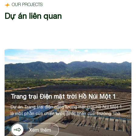
OUR PROJECTS
Dự án liên quan
Trang trại Điện mặt trời Hồ Núi Một 1
Dự án Trang trại điện năng lượng mặt trời Hồ Núi Một 1
là một phần của chiến lược phát triển của Trường Thành
trong lĩnh vực năng lượng tái tạo, tại huyện Thuận Nam,
tỉnh Ninh Thuận. Dự án có tổng mức đầu tư là 1.036 tỷ
Xem thêm
đồng, trên diện tích 60ha, với công suất thiết kế 50 MWp,