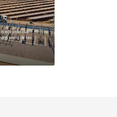
 là một phần của
năng lượng tái tạo,
ức đầu tư là 1.036 tỷ
Wp, cho sản lượng điện