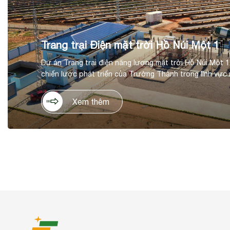
Trang trại Điện mặt trời Hồ Núi Một 1
Dự án Trang trại điện năng lượng mặt trời Hồ Núi Một 1
chiến lược phát triển của Trường Thành trong lĩnh vực 
tại huyện Thuận Nam, tỉnh Ninh Thuận. Dự án có tổng m
đồng, trên diện tích 60ha, với công suất thiết kế 50 M
Xem thêm
dự kiến hằng năm 90 KWh/năm.