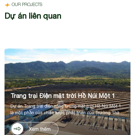
OUR PROJECTS
Dự án liên quan
Trang trại Điện mặt trời Hồ Núi Một 1
Dự án Trang trại điện năng lượng mặt trời Hồ Núi Một 1
là một phần của chiến lược phát triển của Trường Thành
trong lĩnh vực năng lượng tái tạo, tại huyện Thuận Nam,
tỉnh Ninh Thuận. Dự án có tổng mức đầu tư là 1.036 tỷ
Xem thêm
đồng, trên diện tích 60ha, với công suất thiết kế 50 MWp,