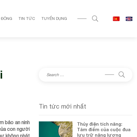
 ĐÔNG
TIN TỨC
TUYỂN DỤNG
i
Tin tức mới nhất
ảm bảo an ninh
Thủy điện tích năng:
 của con người
Tâm điểm của cuộc đua
lưu trữ năng lượng
như không phát