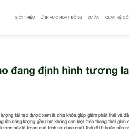
GIỚI THIỆU
LĨNH VỰC HOẠT ĐỘNG
DỰ ÁN
QUAN HỆ CỔ
ạo đang định hình tương la
g lượng tái tạo được xem là chìa khóa giúp giảm phát thải và đ
nguồn năng lượng gần như không cạn kiệt trên thang thời gian
lượng này là trong quá trình sử dụng phát thải rất ít hoặc gần 