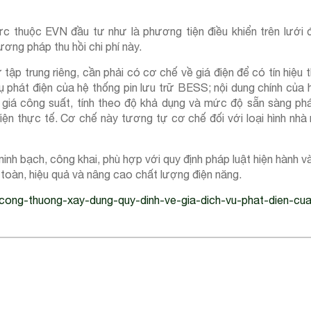
ực thuộc EVN đầu tư như là phương tiện điều khiển trên lưới 
g pháp thu hồi chi phí này.
ập trung riêng, cần phải có cơ chế về giá điện để có tín hiệu t
ụ phát điện của hệ thống pin lưu trữ BESS; nội dung chính của
) giá công suất, tính theo độ khả dụng và mức độ sẵn sàng ph
điện thực tế. Cơ chế này tương tự cơ chế đối với loại hình nhà
h bạch, công khai, phù hợp với quy định pháp luật hiện hành và
n toàn, hiệu quả và nâng cao chất lượng điện năng.
bo-cong-thuong-xay-dung-quy-dinh-ve-gia-dich-vu-phat-dien-cu