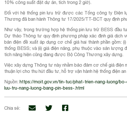
10% công suất đặt dự án, tích trong 2 giờ).
Đối với hệ thống pin lưu trữ được các Tổng công ty Điện l
Thương đã ban hành Thông tư 17/2025/TT-BCT quy định phươn
Như vậy, trong trường hợp hệ thống pin lưu trữ BESS đầu tư t
Dự thảo Thông tư quy định phương pháp xác định giá dịch v
bán điện đề xuất áp dụng cơ chế giá hai thành phần gồm: (i
thống BESS; và (ii) giá điện năng, phụ thuộc vào sản lượng 
tích năng hiện cũng đang được Bộ Công Thương xây dựng.
Việc xây dựng Thông tư này nhằm bảo đảm cơ chế giá điện min
thuận lợi cho thu hút đầu tư, hỗ trợ vận hành hệ thống điện a
Nguồn:
https://moit.gov.vn/tin-tuc/phat-trien-nang-luong/
luu-tru-nang-luong-bang-pin-bess-.html
Chia sẻ: