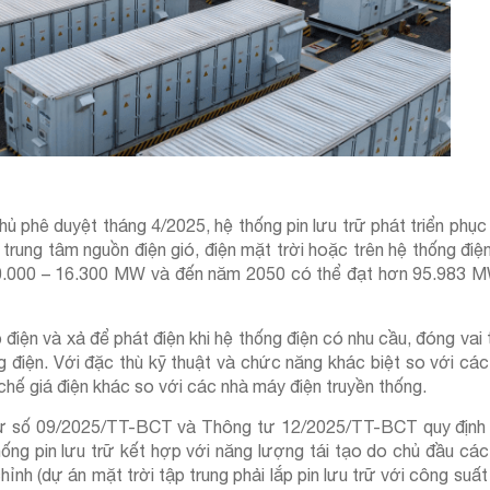
ủ phê duyệt tháng 4/2025, hệ thống pin lưu trữ phát triển phục
trung tâm nguồn điện gió, điện mặt trời hoặc trên hệ thống điện
10.000 – 16.300 MW và đến năm 2050 có thể đạt hơn 95.983 
p điện và xả để phát điện khi hệ thống điện có nhu cầu, đóng vai 
g điện. Với đặc thù kỹ thuật và chức năng khác biệt so với cá
chế giá điện khác so với các nhà máy điện truyền thống.
tư số 09/2025/TT-BCT và Thông tư 12/2025/TT-BCT quy địn
thống pin lưu trữ kết hợp với năng lượng tái tạo do chủ đầu cá
hỉnh (dự án mặt trời tập trung phải lắp pin lưu trữ với công suất