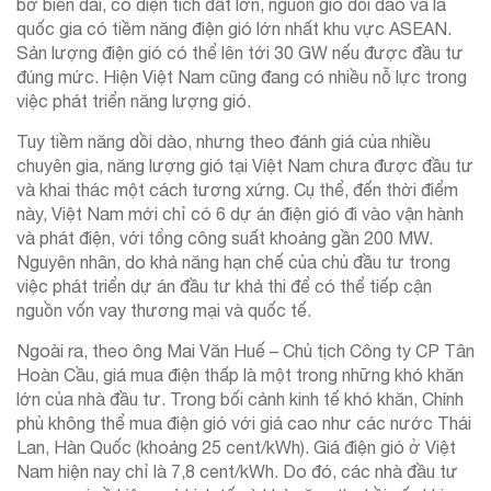
bờ biển dài, có diện tích đất lớn, nguồn gió dồi dào và là
quốc gia có tiềm năng điện gió lớn nhất khu vực ASEAN.
Sản lượng điện gió có thể lên tới 30 GW nếu được đầu tư
đúng mức. Hiện Việt Nam cũng đang có nhiều nỗ lực trong
việc phát triển năng lượng gió.
Tuy tiềm năng dồi dào, nhưng theo đánh giá của nhiều
chuyên gia, năng lượng gió tại Việt Nam chưa được đầu tư
và khai thác một cách tương xứng. Cụ thể, đến thời điểm
này, Việt Nam mới chỉ có 6 dự án điện gió đi vào vận hành
và phát điện, với tổng công suất khoảng gần 200 MW.
Nguyên nhân, do khả năng hạn chế của chủ đầu tư trong
việc phát triển dự án đầu tư khả thi để có thể tiếp cận
nguồn vốn vay thương mại và quốc tế.
Ngoài ra, theo ông Mai Văn Huế – Chủ tịch Công ty CP Tân
Hoàn Cầu, giá mua điện thấp là một trong những khó khăn
lớn của nhà đầu tư. Trong bối cảnh kinh tế khó khăn, Chính
phủ không thể mua điện gió với giá cao như các nước Thái
Lan, Hàn Quốc (khoảng 25 cent/kWh). Giá điện gió ở Việt
Nam hiện nay chỉ là 7,8 cent/kWh. Do đó, các nhà đầu tư