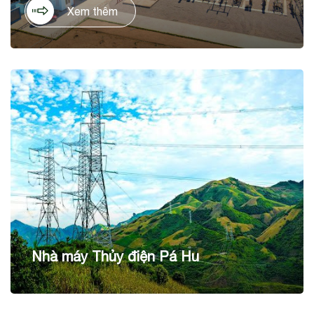
tỉnh Ninh Thuận. Dự án có tổng mức đầu tư là 1.036 tỷ
Xem thêm
đồng, trên diện tích 60ha, với công suất thiết kế 50 MWp,
cho sản lượng điện dự kiến hằng năm 90 KWh/năm.
Nhà máy Thủy điện Pá Hu