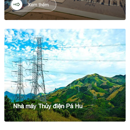
tỉnh Ninh Thuận. Dự án có tổng mức đầu tư là 1.036 tỷ
Xem thêm
đồng, trên diện tích 60ha, với công suất thiết kế 50 MWp,
cho sản lượng điện dự kiến hằng năm 90 KWh/năm.
Nhà máy Thủy điện Pá Hu