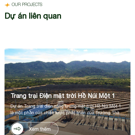
OUR PROJECTS
Dự án liên quan
Trang trại Điện mặt trời Hồ Núi Một 1
Dự án Trang trại điện năng lượng mặt trời Hồ Núi Một 1
là một phần của chiến lược phát triển của Trường Thành
trong lĩnh vực năng lượng tái tạo, tại huyện Thuận Nam,
tỉnh Ninh Thuận. Dự án có tổng mức đầu tư là 1.036 tỷ
Xem thêm
đồng, trên diện tích 60ha, với công suất thiết kế 50 MWp,