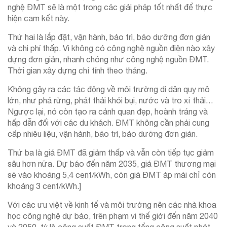
nghệ ĐMT sẽ là một trong các giải pháp tốt nhất để thực
hiện cam kết này.
Thứ hai là lắp đặt, vận hành, bảo trì, bảo dưỡng đơn giản
và chi phí thấp. Vì không có công nghệ nguồn điện nào xây
dựng đơn giản, nhanh chóng như công nghệ nguồn ĐMT.
Thời gian xây dựng chỉ tính theo tháng.
Không gây ra các tác động về môi trường di dân quy mô
lớn, như phá rừng, phát thải khói bụi, nước và tro xỉ thải…
Ngược lại, nó còn tạo ra cảnh quan đẹp, hoành tráng và
hấp dẫn đối với các du khách. ĐMT không cần phải cung
cấp nhiêu liệu, vận hành, bảo trì, bảo dưỡng đơn giản.
Thứ ba là giá ĐMT đã giảm thấp và vẫn còn tiếp tục giảm
sâu hơn nữa. Dự báo đến năm 2035, giá ĐMT thương mại
sẽ vào khoảng 5,4 cent/kWh, còn giá ĐMT áp mái chỉ còn
khoảng 3 cent/kWh.]
Với các ưu việt về kinh tế và môi trường nên các nhà khoa
học công nghệ dự báo, trên phạm vi thế giới đến năm 2040
và 2050, tỷ lệ công suất ĐMT trong tổng công suất phát