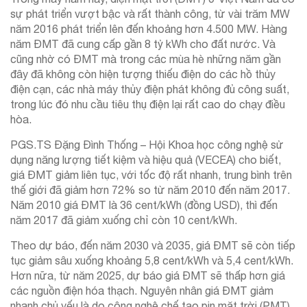
sự phát triển vượt bậc và rất thành công, từ vài trăm MW
năm 2016 phát triển lên đến khoảng hơn 4.500 MW. Hàng
năm ĐMT đã cung cấp gần 8 tỷ kWh cho đất nước. Và
cũng nhờ có ĐMT mà trong các mùa hè những năm gần
đây đã không còn hiện tượng thiếu điện do các hồ thủy
điện cạn, các nhà máy thủy điện phát không đủ công suất,
trong lúc đó nhu cầu tiêu thụ điện lại rất cao do chạy điều
hòa.
PGS.TS Đặng Đình Thống – Hội Khoa học công nghệ sử
dụng năng lượng tiết kiệm và hiệu quả (VECEA) cho biết,
giá ĐMT giảm liên tục, với tốc độ rất nhanh, trung bình trên
thế giới đã giảm hơn 72% so từ năm 2010 đến năm 2017.
Năm 2010 giá ĐMT là 36 cent/kWh (đồng USD), thì đến
năm 2017 đã giảm xuống chỉ còn 10 cent/kWh.
Theo dự báo, đến năm 2030 và 2035, giá ĐMT sẽ còn tiếp
tục giảm sâu xuống khoảng 5,8 cent/kWh và 5,4 cent/kWh.
Hơn nữa, từ năm 2025, dự báo giá ĐMT sẽ thấp hơn giá
các nguồn điện hóa thạch. Nguyên nhân giá ĐMT giảm
nhanh chủ yếu là do công nghệ chế tạo pin mặt trời (PMT)