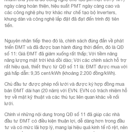
ngày càng hoàn thiện, hiệu suất PMT ngày càng cao và
các công nghệ phụ trợ khác như chế tạo bộ Inverters,
khung dàn và công nghệ lắp đặt đã đạt đến trình độ tiên
tiến.
Nguyên nhân tiếp theo đó là, chính sách đúng đắn về phát
triển ĐMT và đã được ban hành đúng thời điểm, đó là QĐ
số 11: Giá ĐMT đã giảm xuống rất thấp; Với tiềm năng
năng lượng mặt trời khá dồi dào; Với các chính sách hỗ trợ
rất hiệu quả, thiết thực từ QĐ số 11 là: ĐMT được mua với
giá hấp dẫn: 9,35 cent/kWh (khoảng 2.200 đồng/kWh).
Chủ đầu tư được phép nối lưới và được ký hợp đồng mua
bán ĐMT dài hạn (20 năm) với EVN. EVN có trách nhiệm hỗ
trợ về mặt kỹ thuật và các thủ tục liên quan khác về nối
lưới.
Chính vì những nội dung trong QĐ số 11 đã giúp các nhà
đầu tư ĐMT có điều kiện thuận lợi, dễ dàng hơn trong đầu
tư và có mức lãi hợp lý, mang lại hiệu quả kinh tế rõ rệt, nên