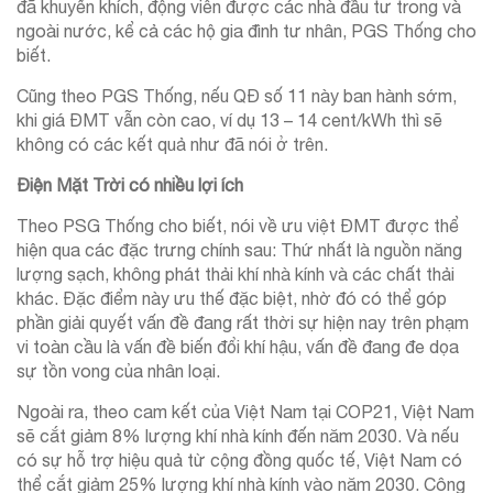
đã khuyến khích, động viên được các nhà đầu tư trong và
ngoài nước, kể cả các hộ gia đình tư nhân, PGS Thống cho
biết.
Cũng theo PGS Thống, nếu QĐ số 11 này ban hành sớm,
khi giá ĐMT vẫn còn cao, ví dụ 13 – 14 cent/kWh thì sẽ
không có các kết quả như đã nói ở trên.
Điện Mặt Trời có nhiều lợi ích
Theo PSG Thống cho biết, nói về ưu việt ĐMT được thể
hiện qua các đặc trưng chính sau: Thứ nhất là nguồn năng
lượng sạch, không phát thải khí nhà kính và các chất thải
khác. Đặc điểm này ưu thế đặc biệt, nhờ đó có thể góp
phần giải quyết vấn đề đang rất thời sự hiện nay trên phạm
vi toàn cầu là vấn đề biến đổi khí hậu, vấn đề đang đe dọa
sự tồn vong của nhân loại.
Ngoài ra, theo cam kết của Việt Nam tại COP21, Việt Nam
sẽ cắt giảm 8% lượng khí nhà kính đến năm 2030. Và nếu
có sự hỗ trợ hiệu quả từ cộng đồng quốc tế, Việt Nam có
thể cắt giảm 25% lượng khí nhà kính vào năm 2030. Công