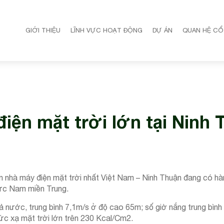
GIỚI THIỆU
LĨNH VỰC HOẠT ĐỘNG
DỰ ÁN
QUAN HỆ CỔ
iện mặt trời lớn tại Ninh 
 nhà máy điện mặt trời nhất Việt Nam – Ninh Thuận đang có hà
 vực Nam miền Trung.
ả nước, trung bình 7,1m/s ở độ cao 65m; số giờ nắng trung bìn
ức xạ mặt trời lớn trên 230 Kcal/Cm2.