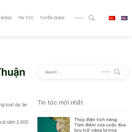
 ĐÔNG
TIN TỨC
TUYỂN DỤNG
Thuận
Tin tức mới nhất
ng loạt dự án
Thủy điện tích năng:
h cả năm 2.600
Tâm điểm của cuộc đua
lưu trữ năng lượng