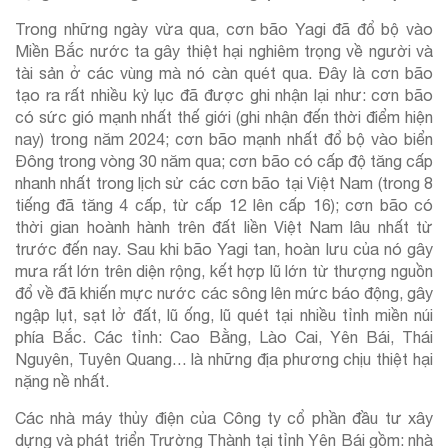
Trong những ngày vừa qua, cơn bão Yagi đã đổ bộ vào
Miền Bắc nước ta gây thiệt hại nghiêm trọng về người và
tài sản ở các vùng mà nó càn quét qua. Đây là cơn bão
tạo ra rất nhiều kỷ lục đã được ghi nhận lại như: cơn bão
có sức gió mạnh nhất thế giới (ghi nhận đến thời điểm hiện
nay) trong năm 2024; cơn bão mạnh nhất đổ bộ vào biển
Đông trong vòng 30 năm qua; cơn bão có cấp độ tăng cấp
nhanh nhất trong lịch sử các cơn bão tại Việt Nam (trong 8
tiếng đã tăng 4 cấp, từ cấp 12 lên cấp 16); cơn bão có
thời gian hoành hành trên đất liền Việt Nam lâu nhất từ
trước đến nay. Sau khi bão Yagi tan, hoàn lưu của nó gây
mưa rất lớn trên diện rộng, kết hợp lũ lớn từ thượng nguồn
đổ về đã khiến mực nước các sông lên mức báo động, gây
ngập lụt, sạt lở đất, lũ ống, lũ quét tại nhiều tỉnh miền núi
phía Bắc. Các tỉnh: Cao Bằng, Lào Cai, Yên Bái, Thái
Nguyên, Tuyên Quang… là những địa phương chịu thiệt hại
nặng nề nhất.
Các nhà máy thủy điện của Công ty cổ phần đầu tư xây
dựng và phát triển Trường Thành tại tỉnh Yên Bái gồm: nhà