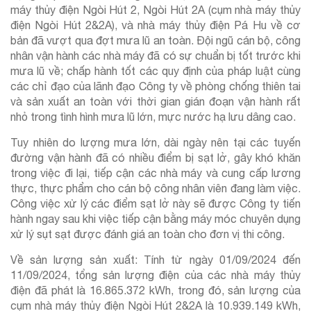
máy thủy điện Ngòi Hút 2, Ngòi Hút 2A (cụm nhà máy thủy
điện Ngòi Hút 2&2A), và nhà máy thủy điện Pá Hu về cơ
bản đã vượt qua đợt mưa lũ an toàn. Đội ngũ cán bộ, công
nhân vận hành các nhà máy đã có sự chuẩn bị tốt trước khi
mưa lũ về; chấp hành tốt các quy định của pháp luật cùng
các chỉ đạo của lãnh đạo Công ty về phòng chống thiên tai
và sản xuất an toàn với thời gian gián đoạn vận hành rất
nhỏ trong tình hình mưa lũ lớn, mực nước hạ lưu dâng cao.
Tuy nhiên do lượng mưa lớn, dài ngày nên tại các tuyến
đường vận hành đã có nhiều điểm bị sạt lở, gây khó khăn
trong việc đi lại, tiếp cận các nhà máy và cung cấp lương
thực, thực phẩm cho cán bộ công nhân viên đang làm việc.
Công việc xử lý các điểm sạt lở này sẽ được Công ty tiến
hành ngay sau khi việc tiếp cận bằng máy móc chuyên dụng
xử lý sụt sạt được đánh giá an toàn cho đơn vị thi công.
Về sản lượng sản xuất: Tính từ ngày 01/09/2024 đến
11/09/2024, tổng sản lượng điện của các nhà máy thủy
điện đã phát là 16.865.372 kWh, trong đó, sản lượng của
cụm nhà máy thủy điện Ngòi Hút 2&2A là 10.939.149 kWh,