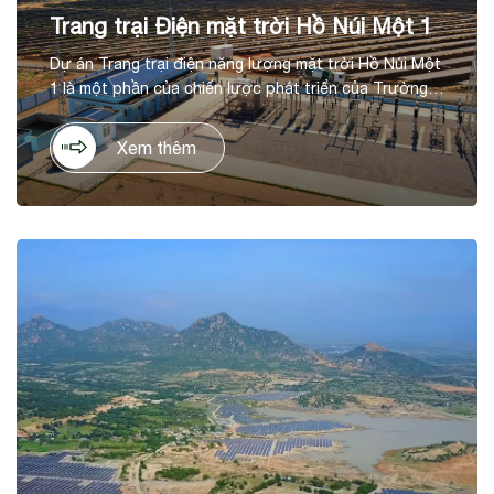
Trang trại Điện mặt trời Hồ Núi Một 1
Dự án Trang trại điện năng lượng mặt trời Hồ Núi Một
1 là một phần của chiến lược phát triển của Trường
Thành trong lĩnh vực năng lượng tái tạo, tại huyện
Thuận Nam, tỉnh Ninh Thuận. Dự án có tổng mức đầu
Xem thêm
tư là 1.036 tỷ đồng, trên diện tích 60ha, với công suất
thiết kế 50 MWp, cho sản lượng điện dự kiến hằng
năm 90 KWh/năm.