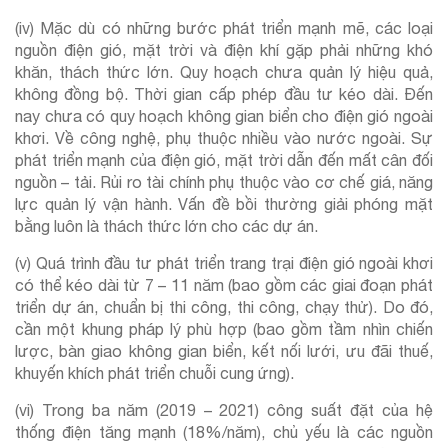
(iv) Mặc dù có những bước phát triển mạnh mẽ, các loại
nguồn điện gió, mặt trời và điện khí gặp phải những khó
khăn, thách thức lớn. Quy hoạch chưa quản lý hiệu quả,
không đồng bộ. Thời gian cấp phép đầu tư kéo dài. Đến
nay chưa có quy hoạch không gian biển cho điện gió ngoài
khơi. Về công nghệ, phụ thuộc nhiều vào nước ngoài. Sự
phát triển mạnh của điện gió, mặt trời dẫn đến mất cân đối
nguồn – tải. Rủi ro tài chính phụ thuộc vào cơ chế giá, năng
lực quản lý vận hành. Vấn đề bồi thường giải phóng mặt
bằng luôn là thách thức lớn cho các dự án.
(v) Quá trình đầu tư phát triển trang trại điện gió ngoài khơi
có thể kéo dài từ 7 – 11 năm (bao gồm các giai đoạn phát
triển dự án, chuẩn bị thi công, thi công, chạy thử). Do đó,
cần một khung pháp lý phù hợp (bao gồm tầm nhìn chiến
lược, bàn giao không gian biển, kết nối lưới, ưu đãi thuế,
khuyến khích phát triển chuỗi cung ứng).
(vi) Trong ba năm (2019 – 2021) công suất đặt của hệ
thống điện tăng mạnh (18%/năm), chủ yếu là các nguồn