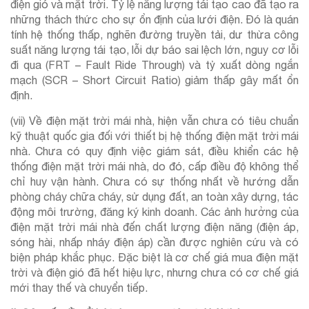
điện gió và mặt trời. Tỷ lệ năng lượng tái tạo cao đã tạo ra
những thách thức cho sự ổn định của lưới điện. Đó là quán
tính hệ thống thấp, nghẽn đường truyền tải, dư thừa công
suất năng lượng tái tạo, lỗi dự báo sai lệch lớn, nguy cơ lỗi
đi qua (FRT – Fault Ride Through) và tỷ xuất dòng ngắn
mạch (SCR – Short Circuit Ratio) giảm thấp gây mất ổn
định.
(vii) Về điện mặt trời mái nhà, hiện vẫn chưa có tiêu chuẩn
kỹ thuật quốc gia đối với thiết bị hệ thống điện mặt trời mái
nhà. Chưa có quy định việc giám sát, điều khiển các hệ
thống điện mặt trời mái nhà, do đó, cấp điều độ không thể
chỉ huy vận hành. Chưa có sự thống nhất về hướng dẫn
phòng cháy chữa cháy, sử dụng đất, an toàn xây dựng, tác
động môi trường, đăng ký kinh doanh. Các ảnh hưởng của
điện mặt trời mái nhà đến chất lượng điện năng (điện áp,
sóng hài, nhấp nháy điện áp) cần được nghiên cứu và có
biện pháp khắc phục. Đặc biệt là cơ chế giá mua điện mặt
trời và điện gió đã hết hiệu lực, nhưng chưa có cơ chế giá
mới thay thế và chuyển tiếp.