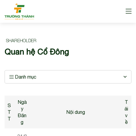
SHAREHOLDER
Quan hệ Cổ Đông
Danh mục
Ngà
T
S
y
ải
T
Nội dung
Đăn
v
T
g
ề