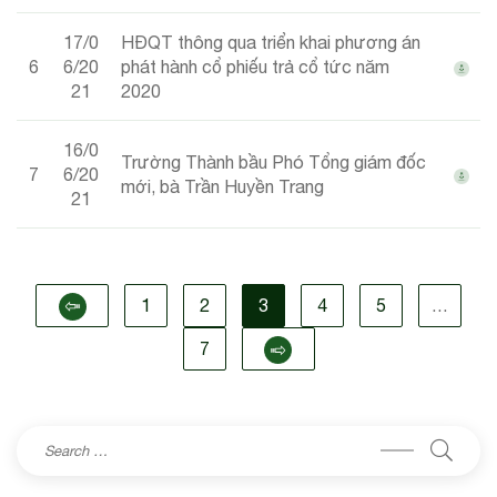
17/0
HĐQT thông qua triển khai phương án
6
6/20
phát hành cổ phiếu trả cổ tức năm
21
2020
16/0
Trường Thành bầu Phó Tổng giám đốc
7
6/20
mới, bà Trần Huyền Trang
21
1
2
3
4
5
…
7