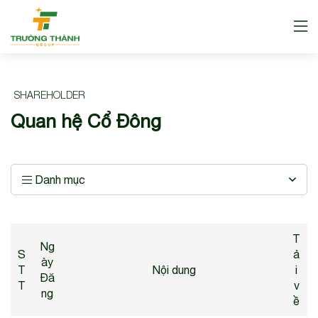
SHAREHOLDER
Quan hệ Cổ Đông
Danh mục
T
Ng
S
ả
ày
T
Nội dung
i
Đă
T
v
ng
ề