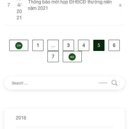
Thông báo mời họp ĐHĐCĐ thường niên
7
4/
năm 2021
20
21
1
…
3
4
5
6
7
2016