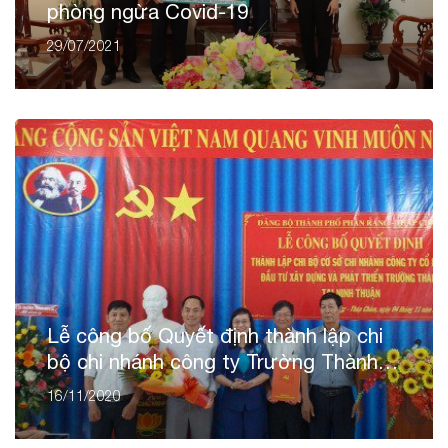
phòng ngừa Covid-19
29/07/2021
Lễ công bố Quyết định thành lập chi
bộ chi nhánh công ty Trường Thành
tại Ninh Thuận
16/11/2020