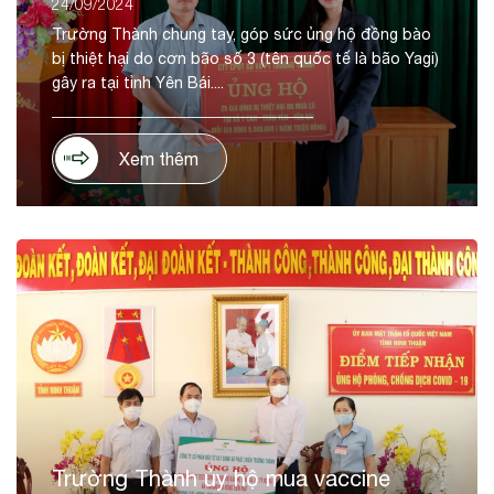
24/09/2024
Trường Thành chung tay, góp sức ủng hộ đồng bào
bị thiệt hại do cơn bão số 3 (tên quốc tế là bão Yagi)
gây ra tại tỉnh Yên Bái....
Xem thêm
Trường Thành ủy hộ mua vaccine