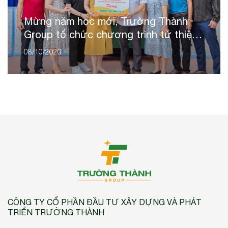
Mừng năm học mới, Trường Thành
Group tổ chức chương trình từ thiện
“Cùng em đến trường‘’
08/10/2020
CÔNG TY CỔ PHẦN ĐẦU TƯ XÂY DỰNG VÀ PHÁT
TRIỂN TRƯỜNG THÀNH