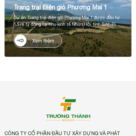
Trang trại Điện gió Phương Mai 1
Dự án Trang trại điện gió Phương Mai 1 được đầu tư
1.576 tỷ đồng tại Khu kinh tế Nhơn Hội, tỉnh Bình Định,
là sự liên kết giữa Trường Thành và CTCP phong điện
Phương Mai, với nhà cung ứng tuabin hàng đầu thế
Xem thêm
giới là GE Renewable Energy, thuộc tập đoàn General
Electric. Dự án đánh dấu 1 bước tiến mới của Trường
Thành trong lĩnh vực năng lượng tái tạo, dự kiến sẽ
tạo ra 80 triệu KWh/năm hòa vào lưới điện quốc gia.
Đây cũng là dự án giúp cho tỉnh Bình Định tận dụng
được quỹ đất bỏ không của địa phương, và góp phần
giảm khoảng 50.000 tấn khí nhà kính mỗi năm.
CÔNG TY CỔ PHẦN ĐẦU TƯ XÂY DỰNG VÀ PHÁT