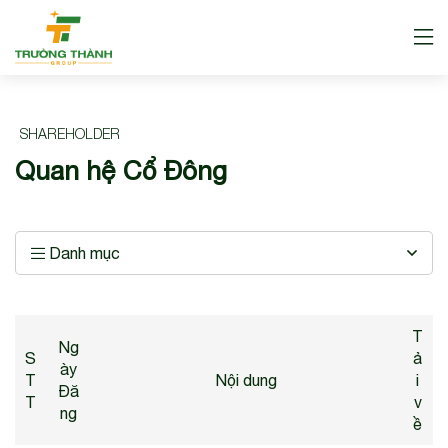
SHAREHOLDER
Quan hệ Cổ Đông
Danh mục
T
Ng
S
ả
ày
T
Nội dung
i
Đă
T
v
ng
ề