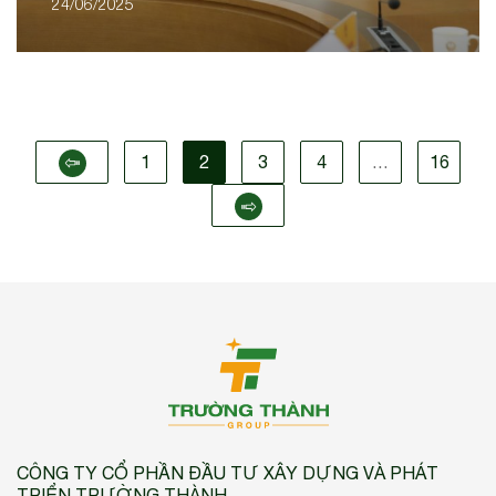
24/06/2025
1
2
3
4
…
16
CÔNG TY CỔ PHẦN ĐẦU TƯ XÂY DỰNG VÀ PHÁT
TRIỂN TRƯỜNG THÀNH