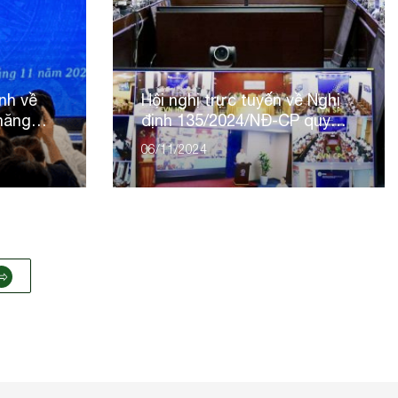
ịnh về
Hội nghị trực tuyến về Nghị
 năng
định 135/2024/NĐ-CP quy
định cơ chế, chính sách
06/11/2024
khuyến khích phát triển điện
mặt trời mái nhà tự sản
xuất, tự tiêu thụ