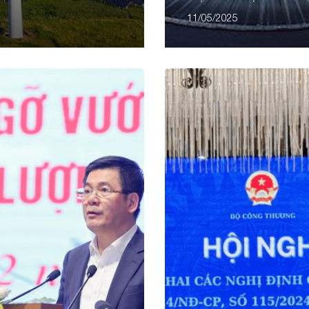
‘thủy điện tích năng’
11/05/2025
2025