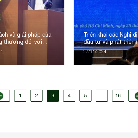
ách và giải pháp của
Triển khai các Nghị đ
 thương đối với
đầu tư và phát triển
ợng tái tạo
lượng tái tạo
24
27/11/2024
1
2
3
4
5
…
16