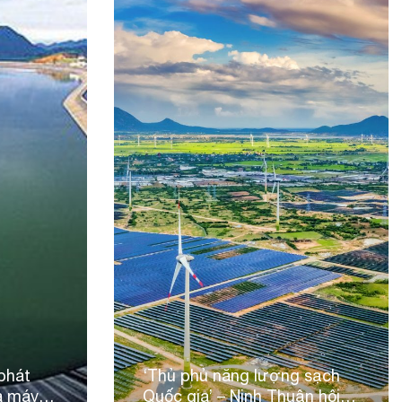
phát
‘Thủ phủ năng lượng sạch
hà máy
Quốc gia’ – Ninh Thuận hội