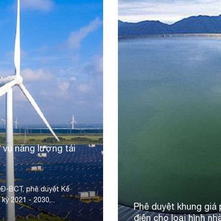
 vụ năng lượng tái
QĐ-BCT, phê duyệt Kế
kỳ 2021 - 2030,...
Phê duyệt khung giá 
điện cho loại hình n