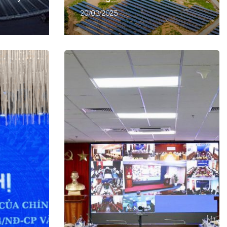
 năm
đủ điện gió, mặt trời, thủy
20/03/2025
năng, hạt nhân và LNG