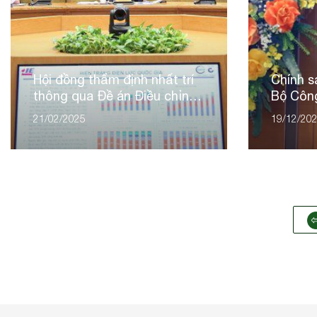
Hội đồng thẩm định nhất trí
Chính s
thông qua Đề án Điều chỉnh
Bộ Công
Quy hoạch điện VIII
Năng lư
21/02/2025
19/12/20